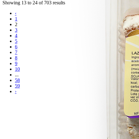
Showing
13
to
24
of
703
results
‹
1
2
3
4
5
6
7
8
9
10
...
58
59
›