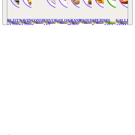
BLISTER
NAVIDAD
CONSERVAS
ENVUELTOS
GOLOSINAS
GRANEL
PAQUETERIA
APERITIVOS
SIN
GALLETA
FLORY'S
FLORYS
Y
1X1
PURO
Y
AZUCAR
ANIMADA
VARIOS
SNACK
/
INTEGRAL