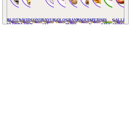
BLISTER
NAVIDAD
CONSERVAS
ENVUELTOS
GOLOSINAS
GRANEL
PAQUETERIA
APERITIVOS
SIN
GALLETA
FLORY'S
FLORYS
Y
1X1
PURO
Y
AZUCAR
ANIMADA
VARIOS
SNACK
/
INTEGRAL