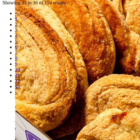
Showing
25
to
36
of
154
results
‹
1
2
3
4
5
6
7
8
9
10
11
12
13
›