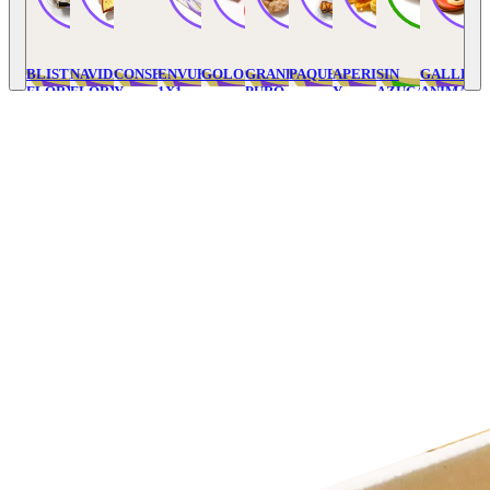
BLISTER
NAVIDAD
CONSERVAS
ENVUELTOS
GOLOSINAS
GRANEL
PAQUETERIA
APERITIVOS
SIN
GALLETA
FLORY'S
FLORYS
Y
1X1
PURO
Y
AZUCAR
ANIMADA
VARIOS
SNACK
/
INTEGRAL