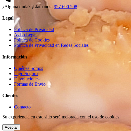
¿Alguna duda? ¡Llámanos!
957 690 508
Legal
Política de Privacidad
Aviso Legal
Política de Cookies
Política de Privacidad en Redes Sociales
Información
Quiénes Somos
Pago Seguro
Devoluciones
Formas de Envío
Clientes
Contacto
Su experiencia en este sitio será mejorada con el uso de cookies.
Aceptar