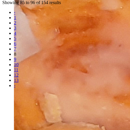
Showing
85
to
96
of
154
results
‹
1
2
3
4
5
6
7
8
9
10
11
12
13
›